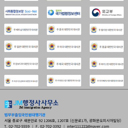
법무부출입국민원대행기관
서울 종로구 새문안로 92 1206호, 1207호 (신문로1가, 광화문오피시아빌딩)
T. 02-702-5559
|
F. 02-702-3392
|
inter111222@naver.com