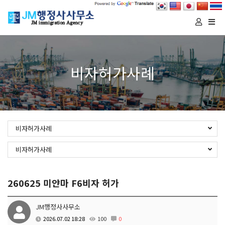
Togg
navi
비자허가사례
비자허가사례
비자허가사례
260625 미얀마 F6비자 허가
JM행정사사무소
2026.07.02 18:28
100
0