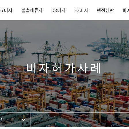
E7비자
불법체류자
D8비자
F2비자
행정심판
비
비자허가사례
사례