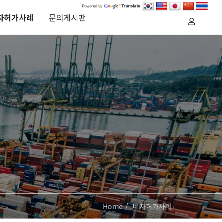
자허가사례
문의게시판
Home
비자허가사례