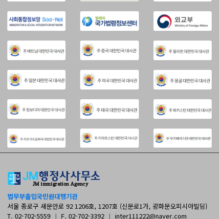
법무부출입국민원대행기관
서울 종로구 새문안로 92 1206호, 1207호 (신문로1가, 광화문오피시아빌딩)
T. 02-702-5559
|
F. 02-702-3392
|
inter111222@naver.com