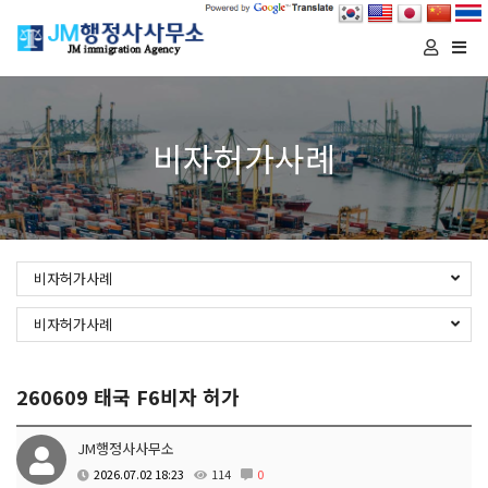
Togg
navi
비자허가사례
비자허가사례
비자허가사례
260609 태국 F6비자 허가
JM행정사사무소
2026.07.02 18:23
114
0