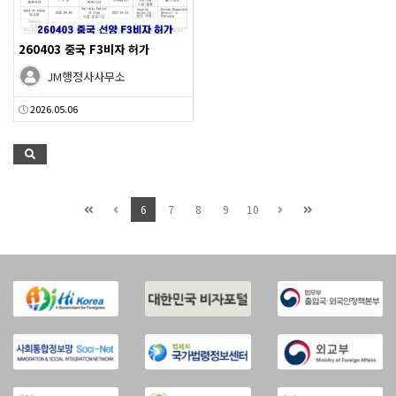
260403 중국 F3비자 허가
JM행정사사무소
2026.05.06
6
7
8
9
10