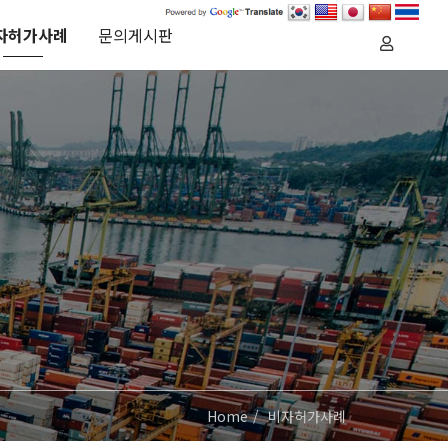
자허가사례
문의게시판
Home
비자허가사례