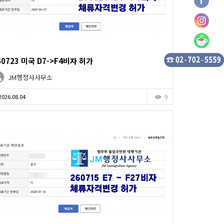
60723 미국 D7->F4비자 허가
JM행정사사무소
2026.08.04
9