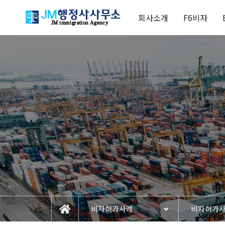
회사소개
F6비자
비자허가사례
비자허가