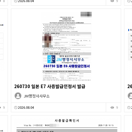
8
2026.08.04
9
260730 일본 E7 사증발급인정서 발급
2
JM행정사사무소
9
2026.08.04
9