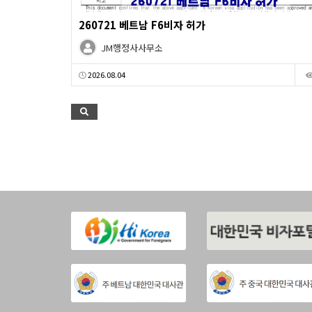
260721 베트남 F6비자 허가
JM행정사사무소
2026.08.04