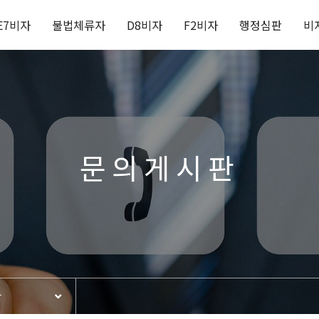
E7비자
불법체류자
D8비자
F2비자
행정심판
비
문의게시판
판