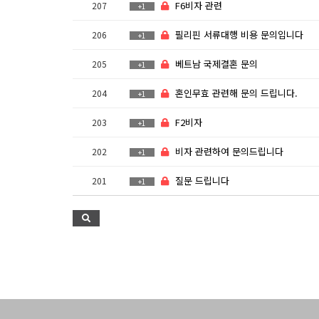
F6비자 관련
207
+1
필리핀 서류대행 비용 문의입니다
206
+1
베트남 국제결혼 문의
205
+1
혼인무효 관련해 문의 드립니다.
204
+1
F2비자
203
+1
비자 관련하여 문의드립니다
202
+1
질문 드립니다
201
+1