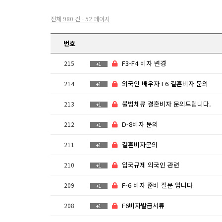
전체 980 건 - 52 페이지
번호
F3-F4 비자 변경
215
+1
외국인 배우자 F6 결혼비자 문의
214
+1
불법체류 결혼비자 문의드립니다.
213
+1
D-8비자 문의
212
+1
결혼비자문의
211
+1
입국규제 외국인 관련
210
+1
F-6 비자 준비 질문 입니다
209
+1
F6비자발급서류
208
+1