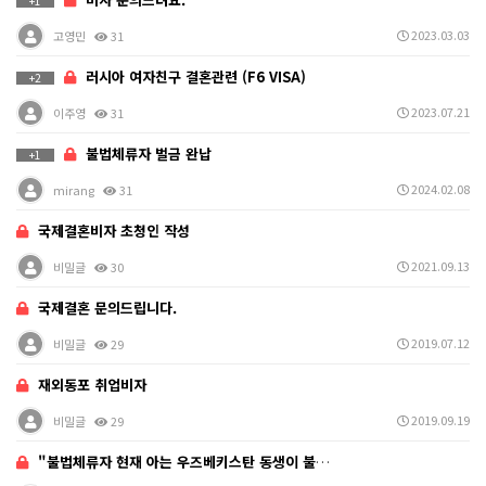
+1
2023.03.03
고영민
31
러시아 여자친구 결혼관련 (F6 VISA)
+2
2023.07.21
이주영
31
불법체류자 벌금 완납
+1
2024.02.08
mirang
31
국제결혼비자 초청인 작성
2021.09.13
비밀글
30
국제결혼 문의드립니다.
2019.07.12
비밀글
29
재외동포 취업비자
2019.09.19
비밀글
29
"불법체류자 현재 아는 우즈베키스탄 동생이 불법체류자…