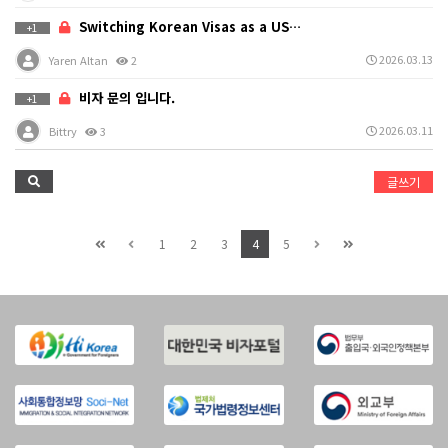
Switching Korean Visas as a US…
+1
2026.03.13
Yaren Altan
2
비자 문의 입니다.
+1
2026.03.11
Bittry
3
글쓰기
1
2
3
4
5