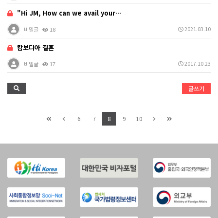
"Hi JM, How can we avail your…
2021.03.10
비밀글
18
캄보디아 결혼
2017.10.23
비밀글
17
글쓰기
6
7
8
9
10