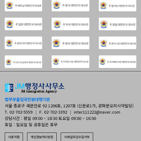
법무부출입국민원대행기관
서울 종로구 새문안로 92 1206호, 1207호 (신문로1가, 광화문오피시아빌딩)
T. 02-702-5559
|
F. 02-702-3392
|
inter111222@naver.com
상담시간 : 평일 09:00 ~ 18:30 토요일 09:00 ~ 16:00
휴일 : 일요일 및 공휴일은 휴무
이용약관
개인정보처리방침
이메일무단수집거부