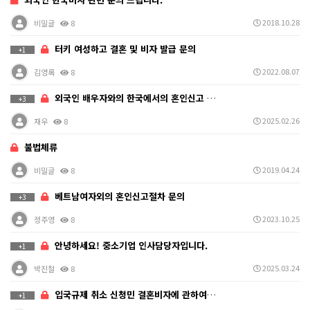
2018.10.28
비밀글
8
터키 여성하고 결혼 및 비자 발급 문의
+1
2022.08.07
김영록
8
외국인 배우자와의 한국에서의 혼인신고 및 F6 비자 발…
+3
2025.02.26
재우
8
불법체류
2019.04.24
비밀글
8
베트남여자외의 혼인신고절차 문의
+3
2023.10.25
정주영
8
안녕하세요! 중소기업 인사담당자입니다.
+1
2025.03.24
박진철
8
입국규제 취소 신청민 결혼비자에 관하여 문의 합니다
+1