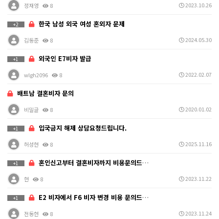
2023.10.26
정재영
8
한국 남성 외국 여성 혼외자 문제
+2
2024.05.30
김동준
8
외국인 E7비자 발급
+1
2022.02.07
wlgh2096
8
배트남 결혼비자 문의
2020.01.02
비밀글
8
입국금지 해제 상담요청드립니다.
+1
2025.11.16
허성현
8
혼인신고부터 결혼비자까지 비용문의드립니다.
+1
2023.11.22
현
8
E2 비자에서 F6 비자 변경 비용 문의드립니다.
+1
2023.11.24
전동현
8