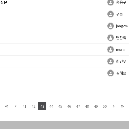
 질문
홍용구
구늠
jangcw
변찬익
mura
최건우
김혜은
41
42
43
44
45
46
47
48
49
50