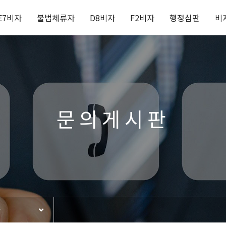
E7비자
불법체류자
D8비자
F2비자
행정심판
비
문의게시판
판