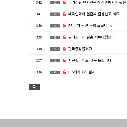
파키스탄 여자친구와 결혼비자에 관한
342
+2
태국인과의 결혼후 출생신고 서류
341
+1
F6 비자 관련 문의 드립니다.
340
+1
필리핀국제 결혼 서류대행문의
339
+1
한국출입불허가
338
+1
자진출국제도 질문 드립니다
337
+1
F-6비자 카드결제
336
+1