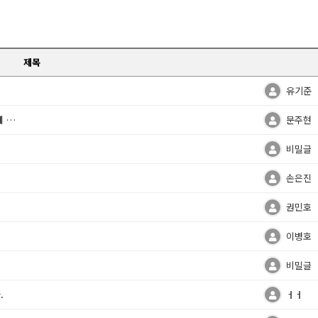
제목
.
유기준
요?
문주현
비밀글
손은진
권민호
이병호
비밀글
.
ㅓㅓ