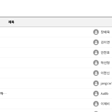
제목
장태욱
김미연
안찬호
하선형
이한신
jangcw
요.
AaBb
이제비