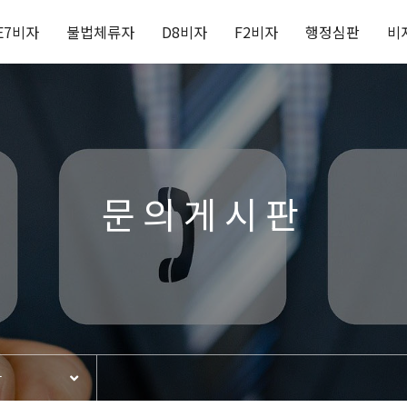
E7비자
불법체류자
D8비자
F2비자
행정심판
비
문의게시판
판