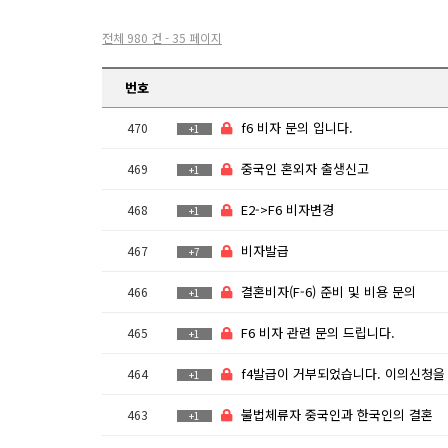
전체 980 건 - 35 페이지
번호
f6 비자 문의 입니다.
470
+1
중국인 혼외자 출생신고
469
+1
E2->F6 비자변경
468
+1
비자발급
467
+7
결혼비자(F-6) 준비 및 비용 문의
466
+1
F6 비자 관련 문의 드립니다.
465
+1
f4발급이 거부되었습니다. 이의신청을 하고 싶어
464
+1
불법체류자 중국인과 한국인의 결혼
463
+1