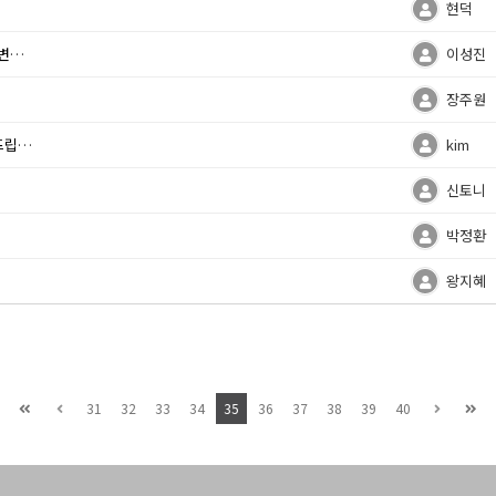
현덕
 건
이성진
장주원
다.
kim
신토니
박정환
왕지혜
31
32
33
34
35
36
37
38
39
40