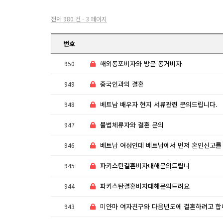
전체 980 건 - 3 페이지
번호
해외동포비자와 방문 동거비자
950
중국인과의 결혼
949
베트남 배우자 현지 서류관련 문의드립니다.
948
불법체류자와 결혼 문의
947
베트남 여성인데 베트남에서 먼저 혼인신고를 할려고 합니
946
파키스탄결혼비자대해문의드립니
945
파키스탄결혼비자대해문의드려요
944
미얀마 여자친구와 다음년도에 결혼하려고 합
943