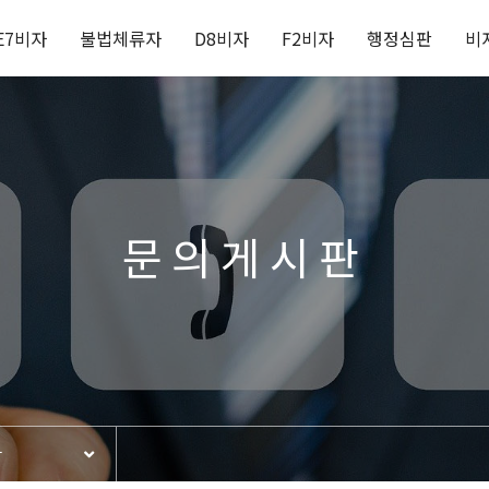
E7비자
불법체류자
D8비자
F2비자
행정심판
비
문의게시판
판