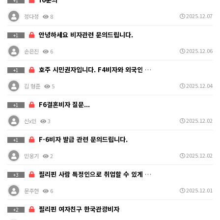
+1
2025.12.07
정다정
8
안녕하세요 비자관련 문의드립니다.
+1
2025.12.06
손은진
6
호주 시민권자입니다. F4비자와 외국인 거소증에 필요한…
+1
2025.12.04
김 형준
5
F6결혼비자 질문...
+1
2025.12.02
신x민
3
F-6비자 발급 관련 문의드립니다.
+1
2025.12.02
민웅기
2
필리핀 사람 특정인으로 취업할 수 있게 오는 방법이 있…
+3
2025.12.01
문주현
6
필리핀 여자친구 한국관광비자
+2