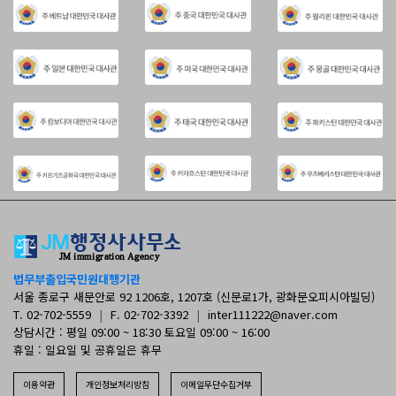
법무부출입국민원대행기관
서울 종로구 새문안로 92 1206호, 1207호 (신문로1가, 광화문오피시아빌딩)
T. 02-702-5559
|
F. 02-702-3392
|
inter111222@naver.com
상담시간 : 평일 09:00 ~ 18:30 토요일 09:00 ~ 16:00
휴일 : 일요일 및 공휴일은 휴무
이용약관
개인정보처리방침
이메일무단수집거부