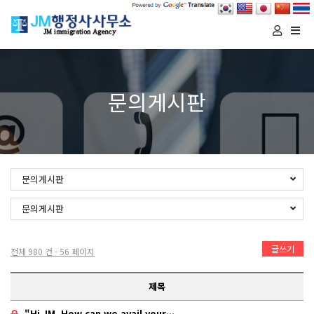
Togg
navi
문의게시판
문의게시판
문의게시판
글쓰기
전체 980 건 - 56 페이지
제목
"Hi JM, How can we avail your…