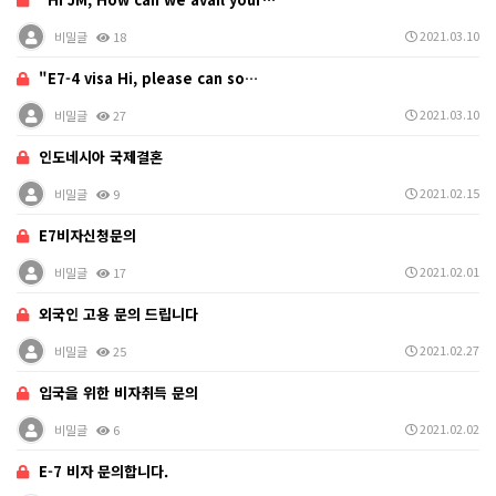
2021.03.10
비밀글
18
"E7-4 visa Hi, please can so…
2021.03.10
비밀글
27
인도네시아 국제결혼
2021.02.15
비밀글
9
E7비자신청문의
2021.02.01
비밀글
17
외국인 고용 문의 드립니다
2021.02.27
비밀글
25
입국을 위한 비자취득 문의
2021.02.02
비밀글
6
E-7 비자 문의합니다.