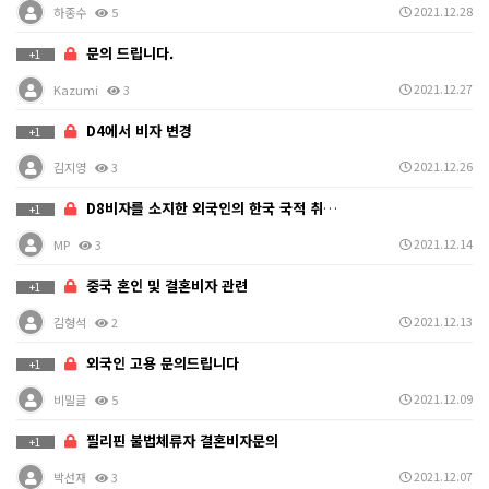
2021.12.28
하종수
5
문의 드립니다.
+1
2021.12.27
Kazumi
3
D4에서 비자 변경
+1
2021.12.26
김지영
3
D8비자를 소지한 외국인의 한국 국적 취득 업무 대행 …
+1
2021.12.14
MP
3
중국 혼인 및 결혼비자 관련
+1
2021.12.13
김형석
2
외국인 고용 문의드립니다
+1
2021.12.09
비밀글
5
필리핀 불법체류자 결혼비자문의
+1
2021.12.07
박선재
3