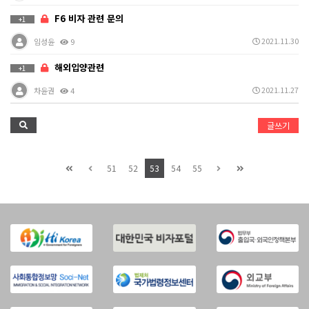
F6 비자 관련 문의
+1
2021.11.30
임성윤
9
해외입양관련
+1
2021.11.27
차윤권
4
글쓰기
51
52
53
54
55