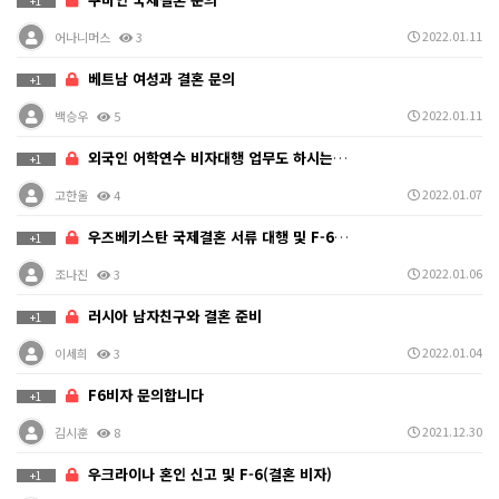
+1
2022.01.11
어나니머스
3
베트남 여성과 결혼 문의
+1
2022.01.11
백승우
5
외국인 어학연수 비자대행 업무도 하시는지요
+1
2022.01.07
고한울
4
우즈베키스탄 국제결혼 서류 대행 및 F-6 비자
+1
2022.01.06
조나진
3
러시아 남자친구와 결혼 준비
+1
2022.01.04
이세희
3
F6비자 문의합니다
+1
2021.12.30
김시훈
8
우크라이나 혼인 신고 및 F-6(결혼 비자)
+1