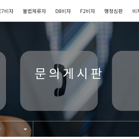
E7비자
불법체류자
D8비자
F2비자
행정심판
비
문의게시판
판