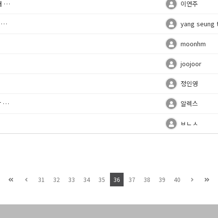
의
이연주
법
yang seung 
moonhm
joojoor
정인영
의
알렉스
ㅂㄴㅅ
31
32
33
34
35
36
37
38
39
40