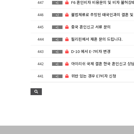
F6 혼인비자 비용문의 및 비자 불허상태 문
447
+1
불법체류로 추방된 태국인과의 결혼 및 입국금지 해제 방
446
+2
중국 혼인신고 서류 문의
445
+1
필리핀에서 재혼 문의 드립니다.
444
+1
D-10 에서 E-7비자 변경
443
+1
아이리쉬 국제 결혼 한국 혼인신고 상담 문
442
+1
위반 있는 경우 E7비자 신청
441
+1