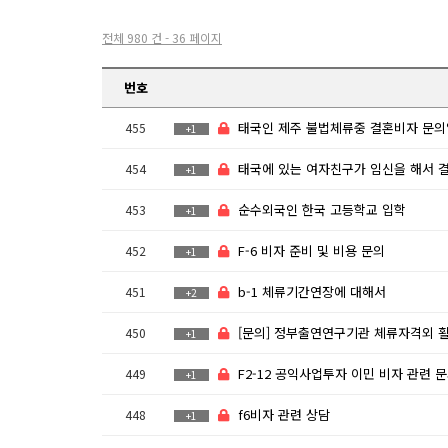
전체 980 건 - 36 페이지
번호
태국인 제주 불법체류중 결혼비자 문의입
455
+1
태국에 있는 여자친구가 임신을 해서 결혼비자 알아보고싶습니
454
+1
순수외국인 한국 고등학교 입학
453
+1
F-6 비자 준비 및 비용 문의
452
+1
b-1 체류기간연장에 대해서
451
+2
[문의] 정부출연연구기관 체류자격외 활동허가 위반 관
450
+1
F2-12 공익사업투자 이민 비자 관련 문의드립
449
+1
f6비자 관련 상담
448
+1