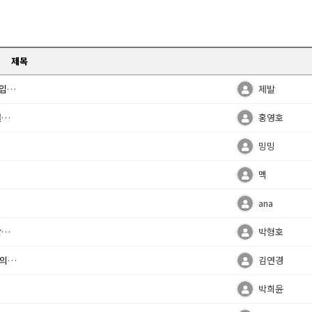
제목
니다
제발
다
홍영호
밍밍
멕
ana
련
박형호
니다
김연경
박희윤