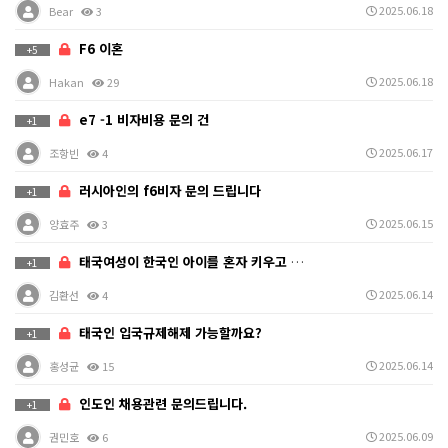
2025.06.18
Bear
3
F6 이혼
+5
2025.06.18
Hakan
29
e7 -1 비자비용 문의 건
+1
2025.06.17
조항빈
4
러시아인의 f6비자 문의 드립니다
+1
2025.06.15
양효주
3
태국여성이 한국인 아이를 혼자 키우고 있습니다.
+1
2025.06.14
김환선
4
태국인 입국규제해제 가능할까요?
+1
2025.06.14
홍성균
15
인도인 채용관련 문의드립니다.
+1
2025.06.09
권민호
6