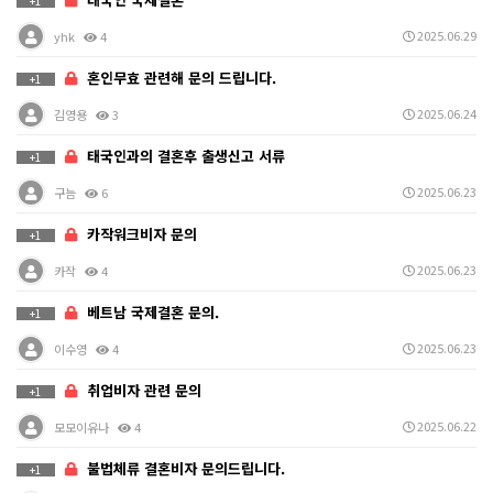
+1
2025.06.29
yhk
4
혼인무효 관련해 문의 드립니다.
+1
2025.06.24
김영용
3
태국인과의 결혼후 출생신고 서류
+1
2025.06.23
구늠
6
카작워크비자 문의
+1
2025.06.23
카작
4
베트남 국제결혼 문의.
+1
2025.06.23
이수영
4
취업비자 관련 문의
+1
2025.06.22
모모이유나
4
불법체류 결혼비자 문의드립니다.
+1