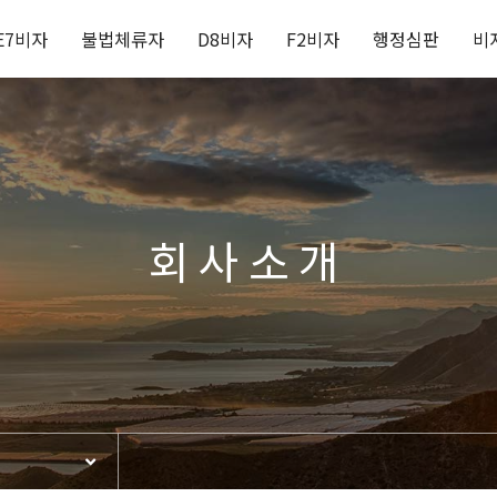
E7비자
불법체류자
D8비자
F2비자
행정심판
비
회사소개