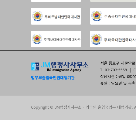
서울 종로구 새문안로 9
T. 02-702-5559
|
F
상담시간 : 평일 09:00 
법무부출입국민원대행기관
휴일 : 일요일 및 공
Copyright © JM행정사사무소 - 외국인 출입국업무 대행기관. All 