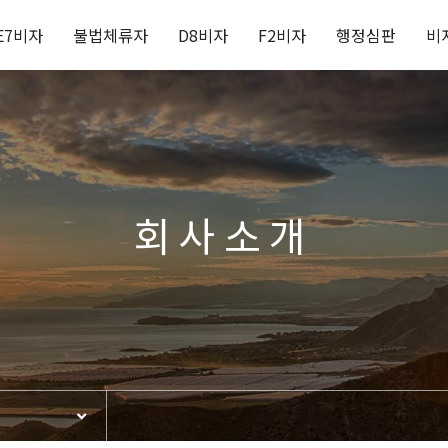
E7비자
불법체류자
D8비자
F2비자
행정심판
비
회사소개