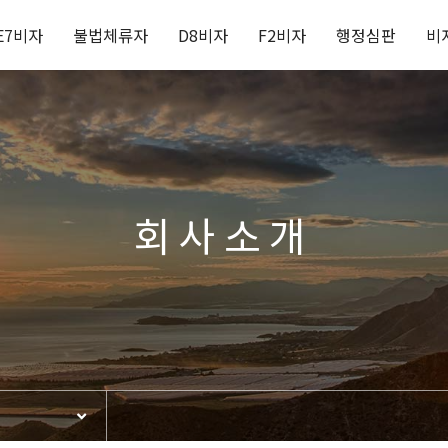
E7비자
불법체류자
D8비자
F2비자
행정심판
비
회사소개