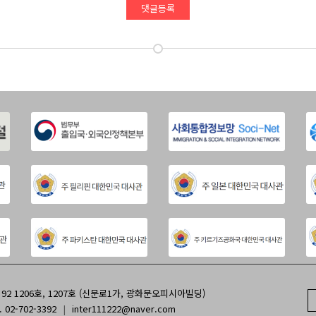
댓글등록
2 1206호, 1207호 (신문로1가, 광화문오피시아빌딩)
. 02-702-3392
|
inter111222@naver.com