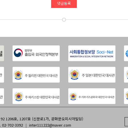
댓글등록
2 1206호, 1207호 (신문로1가, 광화문오피시아빌딩)
. 02-702-3392
|
inter111222@naver.com