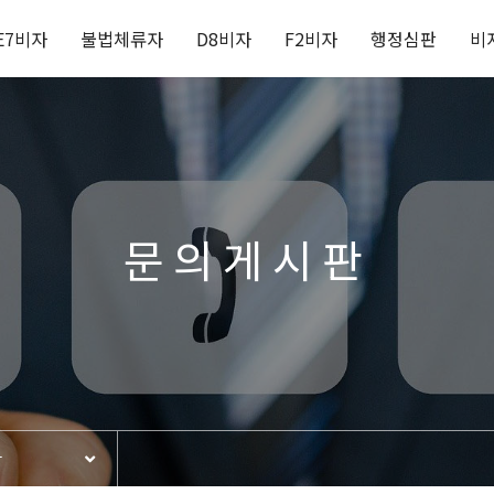
E7비자
불법체류자
D8비자
F2비자
행정심판
비
문의게시판
판