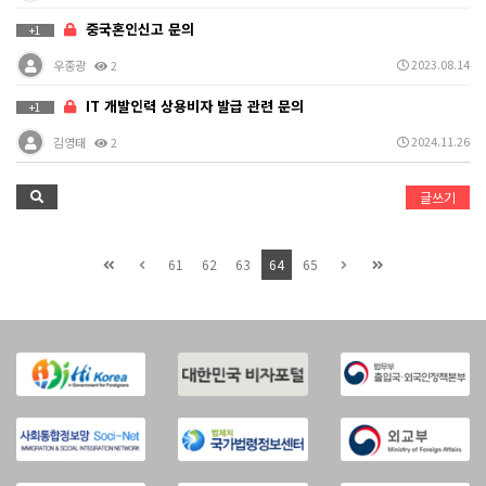
중국혼인신고 문의
+1
2023.08.14
우종광
2
IT 개발인력 상용비자 발급 관련 문의
+1
2024.11.26
김영태
2
글쓰기
61
62
63
64
65