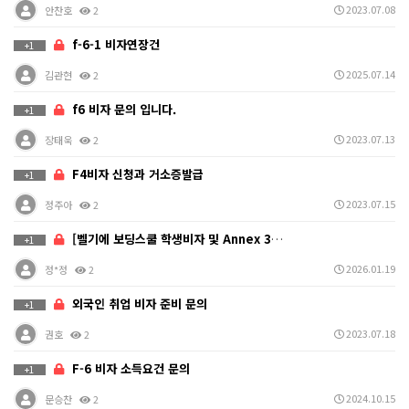
2023.07.08
안찬호
2
f-6-1 비자연장건
+1
2025.07.14
김관현
2
f6 비자 문의 입니다.
+1
2023.07.13
장태욱
2
F4비자 신청과 거소증발급
+1
2023.07.15
정주아
2
[벨기에 보딩스쿨 학생비자 및 Annex 32 수속 사…
+1
2026.01.19
정*정
2
외국인 취업 비자 준비 문의
+1
2023.07.18
권호
2
F-6 비자 소득요건 문의
+1
2024.10.15
문승찬
2