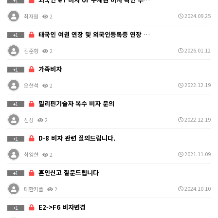
+1
2024.09.25
최재원
2
태국인 여권 연장 및 외국인등록증 연장 대행
+1
2026.01.12
김준형
2
가족비자
+1
2022.12.19
오현석
2
필리핀기술자 복수 비자 문의
+1
2022.12.19
신성
2
D-8 비자 관련 질의드립니다.
+1
2021.11.09
최영현
2
혼인신고 질문드립니다
+1
2024.10.10
태한커플
2
E2->F6 비자변경
+1