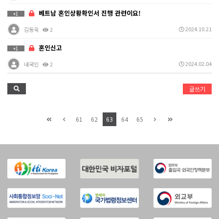
베트남 혼인상황확인서 진행 관련이요!
+1
2024.10.21
김동욱
2
혼인신고
+1
2024.02.04
내국인
2
글쓰기
61
62
63
64
65