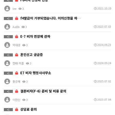
+1
2021.10.19
lee
3
f4발급이 거부되었습니다. 이의신청을 하고 싶어요.
+1
2023.07.03
AaBb
3
E-7 비자 연장에 관하
+1
2024.09.23
박대성
3
혼인신고 궁금증
+1
2024.09.24
한태-커플
3
E7 비자 행정사사무소
+1
2025.07.02
황은혜
3
결혼비자(F-6) 준비 및 비용 문의
+1
2023.07.04
이한신
3
상담료 문의
+1