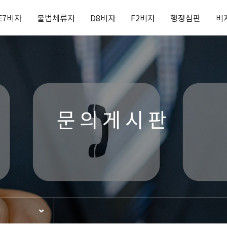
E7비자
불법체류자
D8비자
F2비자
행정심판
비
문의게시판
판