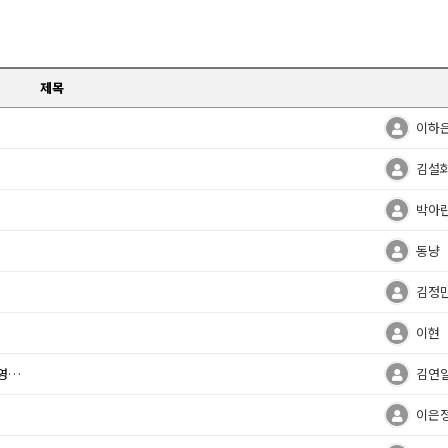
제목
이하
김설
박아
동냥
김정
이현
변경
김연
이은