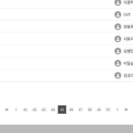
이준
CHT
양동
시토
오병
비밀
김코
41
42
43
44
45
46
47
48
49
50