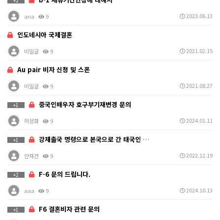
+2
2023.06.13
ana
9
인도네시아 국제결혼
2021.02.15
비밀글
9
Au pair 비자 신청 및 스폰
2021.08.27
비밀글
9
중국인배우자 호구부기재변경 문의
+1
2024.01.11
허정화
9
강제출국 명령으로 본국으로 간 태국인 배우자 c3비자…
+1
2022.12.19
안재건
9
F-6 문의 드립니다.
+2
2024.10.13
aaa
9
F6 결혼비자 관련 문의
+1