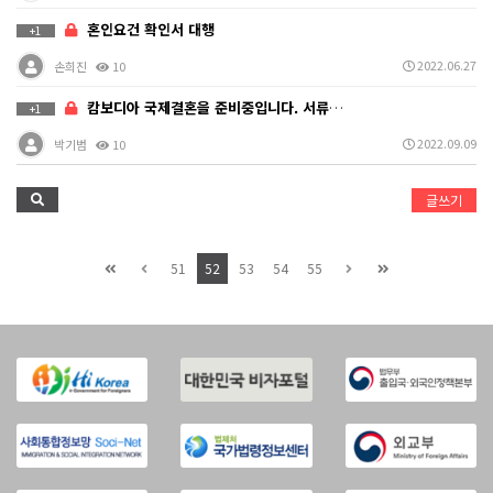
혼인요건 확인서 대행
+1
2022.06.27
손희진
10
캄보디아 국제결혼을 준비중입니다. 서류대행에 대한 문의…
+1
2022.09.09
박기범
10
글쓰기
51
52
53
54
55