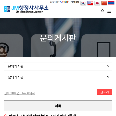
Togg
navi
문의게시판
문의게시판
문의게시판
글쓰기
전체 980 건 - 64 페이지
제목
베트남 여성인데 베트남에서 먼저 혼인신고를 할려고 합니…