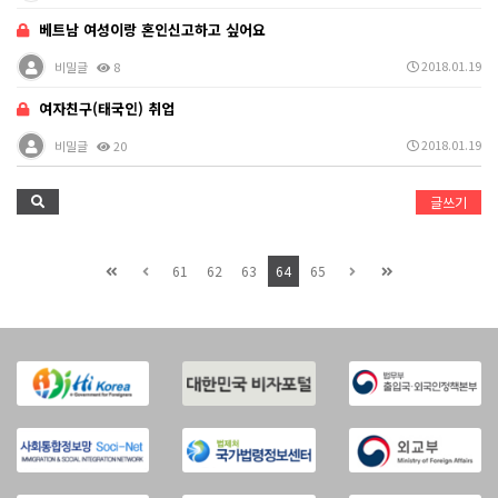
베트남 여성이랑 혼인신고하고 싶어요
2018.01.19
비밀글
8
여자친구(태국인) 취업
2018.01.19
비밀글
20
글쓰기
61
62
63
64
65