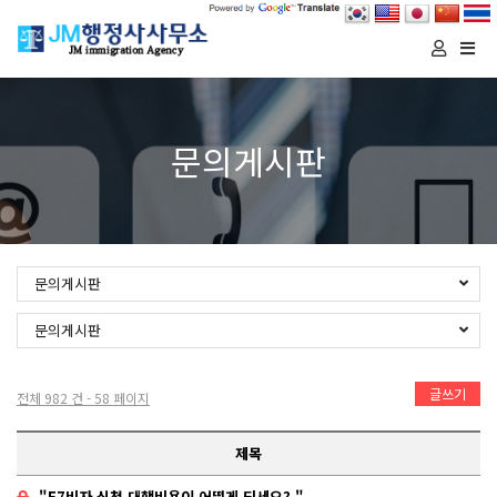
Togg
navi
문의게시판
문의게시판
문의게시판
글쓰기
전체 982 건 - 58 페이지
제목
"E7비자 신청 대행비용이 어떻게 되세요? "