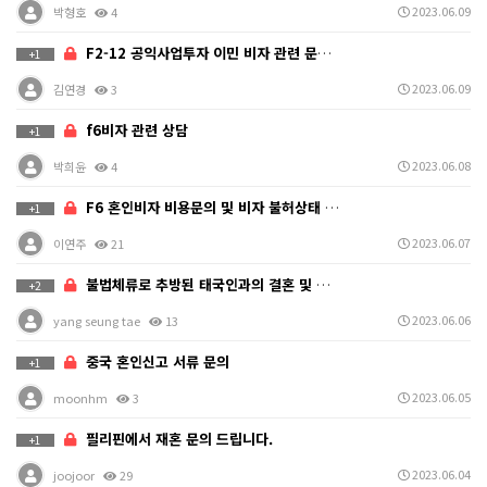
2023.06.09
박형호
4
F2-12 공익사업투자 이민 비자 관련 문의드립니다
+1
2023.06.09
김연경
3
f6비자 관련 상담
+1
2023.06.08
박희윤
4
F6 혼인비자 비용문의 및 비자 불허상태 문의
+1
2023.06.07
이연주
21
불법체류로 추방된 태국인과의 결혼 및 입국금지 해제 방…
+2
2023.06.06
yang seung tae
13
중국 혼인신고 서류 문의
+1
2023.06.05
moonhm
3
필리핀에서 재혼 문의 드립니다.
+1
2023.06.04
joojoor
29