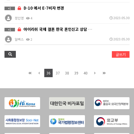
D-10 에서 E-7비자 변경
+1
2023.05.30
정인영
4
아이리쉬 국제 결혼 한국 혼인신고 상담 문의
+1
2023.05.30
알렉스
2
글쓰기
36
37
38
39
40