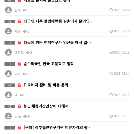
+1
2023.06.20
한베
5
태국인 제주 불법체류중 결혼비자 문의입니다
+1
2023.06.20
제발
5
태국에 있는 여자친구가 임신을 해서 결혼비자 알아보고싶…
+1
2023.06.17
홍영호
3
순수외국인 한국 고등학교 입학
+1
2023.06.14
밍밍
2
F-6 비자 준비 및 비용 문의
+1
2023.06.13
멕
5
b-1 체류기간연장에 대해서
+2
2023.06.13
ana
9
[문의] 정부출연연구기관 체류자격외 활동허가 위반 관련
+1